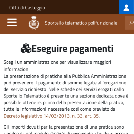
Log
Salta al contenuto principale
Skip to site navigation
Città di Casteggio
me
Sportello telematico polifunzionale
Eseguire pagamenti
Scegli un'amministrazione per visualizzare maggiori
informazioni
La presentazione di pratiche alla Pubblica Amministrazione
può prevedere il pagamento di somme legate all’erogazione
del servizio richiesto. Nelle schede dei servizi erogati dallo
Sportello Telematico è presente una sezione dedicata dove è
possibile ottenere, prima della presentazione della pratica,
tutte le informazioni necessarie così come previsto dal
Decreto legislativo 14/03/2013, n. 33, art. 35
.
Gli importi dovuti per la presentazione di una pratica sono
riepilogati nel modulo
Distinta di pagamento
, che deve essere