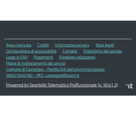
Area riservata
Crediti
Informativa privacy
Note legali
Dichiarazione di accessibilità
Contatti
Statistiche del portale
Leggi le FAQ
Pagamenti
Riepilogo valutazioni
Piano di miglioramento dei servizi
Comune di Casteggio - Partita IVA dell'amministrazione:
00451040182 - PEC: casteggio@pcert.it
Powered by Sportello Telematico Polifunzionale (v. 10.41.2)