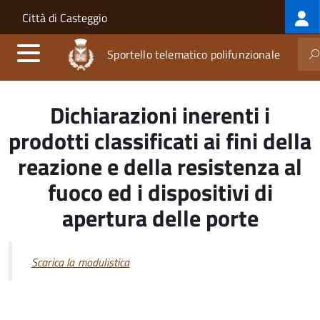
Log
Salta al contenuto principale
Skip to site navigation
Città di Casteggio
me
Sportello telematico polifunzionale
Dichiarazioni inerenti i
prodotti classificati ai fini della
reazione e della resistenza al
fuoco ed i dispositivi di
apertura delle porte
Scarica la modulistica