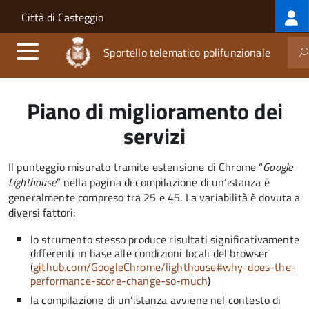
Log
Salta al contenuto principale
Skip to site navigation
Città di Casteggio
me
Sportello telematico polifunzionale
Piano di miglioramento dei
servizi
Il punteggio misurato tramite estensione di Chrome “
Google
Lighthouse
” nella pagina di compilazione di un’istanza è
generalmente compreso tra 25 e 45. La variabilità è dovuta a
diversi fattori:
lo strumento stesso produce risultati significativamente
differenti in base alle condizioni locali del browser
(
github.com/GoogleChrome/lighthouse#why-does-the-
performance-score-change-so-much
)
la compilazione di un’istanza avviene nel contesto di