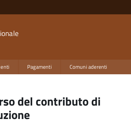
ionale
enti
Pagamenti
Comuni aderenti
rso del contributo di
uzione