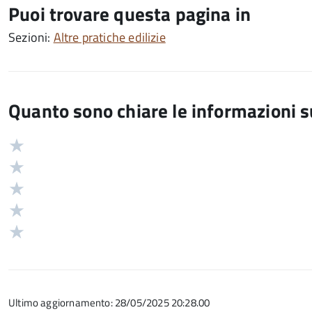
Puoi trovare questa pagina in
Sezioni:
Altre pratiche edilizie
Quanto sono chiare le informazioni 
Valuta
Valutazione
5
Valuta
stelle
4
Valuta
su
stelle
3
Valuta
5
su
stelle
2
Valuta
5
su
stelle
1
5
su
stelle
5
su
Ultimo aggiornamento: 28/05/2025 20:28.00
5