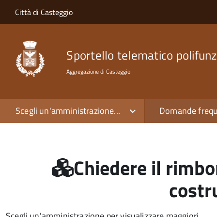
Salta al contenuto principale
Skip to site navigation
Città di Casteggio
Sportello telematico polifunz
Aggregazione di Casteggio
Scegli un'amministrazione...
Domande frequ
Chiedere il rimbo
costr
Scegli un'amministrazione per visualizzare maggiori