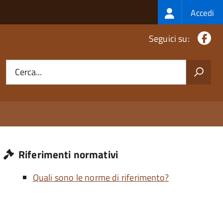
Login
Accedi
menu
Fa
Seguici su:
Cerca...
Riferimenti normativi
Quali sono le norme di riferimento?