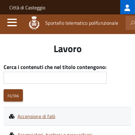
Log
Salta al contenuto principale
Skip to site navigation
Città di Casteggio
me
Sportello telematico polifunzionale
Lavoro
Cerca i contenuti che nel titolo contengono:
Accensione di falò
Acconciatori, barbieri e parrucchieri