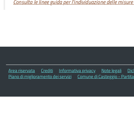
Consulta le linee guida per l'individuazione delle misure
Area riservata
Crediti
Informativa privacy
Note legali
Dic
Piano di miglioramento dei servizi
Comune di Casteggio - Partit