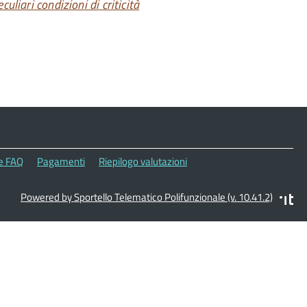
uliari condizioni di criticità
le FAQ
Pagamenti
Riepilogo valutazioni
Powered by Sportello Telematico Polifunzionale (v. 10.41.2)