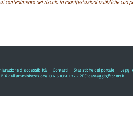
 di contenimento del rischio in manifestazioni pubbliche con pec
hiarazione di accessibilità
Contatti
Statistiche del portale
Leggi 
a IVA dell'amministrazione: 00451040182 - PEC: casteggio@pcert.it