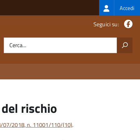
Login
Accedi
menu
Fa
Seguici su:
Cerca...
del rischio
18/07/2018, n. 11001/110/(10)
.