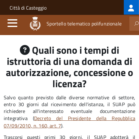
Log
Salta al contenuto principale
Skip to site navigation
Città di Casteggio
me
Sportello telematico polifunzionale
Quali sono i tempi di
istruttoria di una domanda di
autorizzazione, concessione o
licenza?
Salvo quanto previsto dalle diverse normative di settore,
entro 30 giorni dal ricevimento dell'istanza, il SUAP può
richiedere all'interessato eventuale documentazione
integrativa (
Decreto del Presidente della Repubblica
07/09/2010, n. 160, art. 7
).
Trascorsi questi primi 30 giorni, il SUAP adotterà il