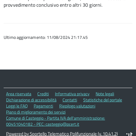
provvedimento conclusivo entro altri 30 giorni.
Ultimo aggiornamento: 11/08/2024 21:17.45
Area riservata
Crediti
Informativa privacy
Note legali
Dichiarazione di accessibilità
Contatti
Statistiche del portale
Leggi le FAQ
Pagamenti
Riepilogo valutazioni
Piano di miglioramento dei servizi
Comune di Casteggio - Partita IVA dell'amministrazione:
00451040182 - PEC: casteggio@pcert.it
Powered by Sportello Telematico Polifunzionale (v. 10.41.2)