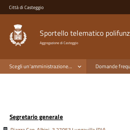
Salta al contenuto principale
Skip to site navigation
Città di Casteggio
Sportello telematico polifunz
Aggregazione di Casteggio
Scegli un'amministrazione...
Domande frequ
Segretario generale
Piazza Cap. Albini, 3 27053 Lungavilla (PV)