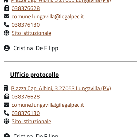
038376628
comune.lungavilla@legalpec.it
038376130
Sito istituzionale
Cristina
De Filippi
Ufficio protocollo
Piazza Cap. Albini, 3 27053 Lungavilla (PV)
038376628
comune.lungavilla@legalpec.it
038376130
Sito istituzionale
Cristina
De Filippi