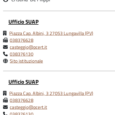
Ufficio SUAP
Piazza Cap. Albini, 3 27053 Lungavilla (PV)
038376628
casteggio@pcert.it
038376130
Sito istituzionale
Ufficio SUAP
Piazza Cap. Albini, 3 27053 Lungavilla (PV)
038376628
casteggio@pcert.it
038376130