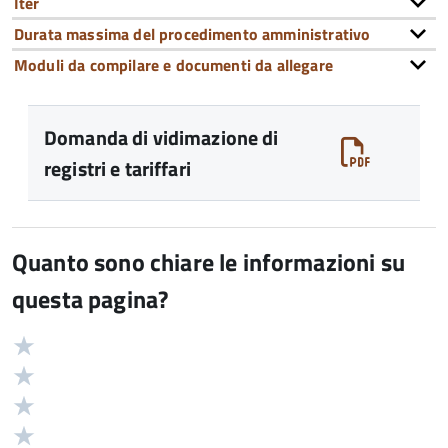
Iter
Durata massima del procedimento amministrativo
Moduli da compilare e documenti da allegare
Domanda di vidimazione di
registri e tariffari
Quanto sono chiare le informazioni su
questa pagina?
Valuta
Valutazione
5
Valuta
stelle
4
Valuta
su
stelle
3
Valuta
5