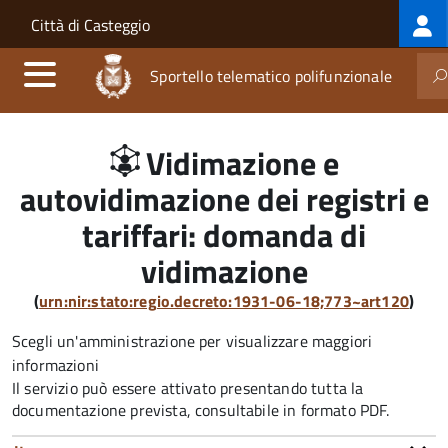
Log
Salta al contenuto principale
Skip to site navigation
Città di Casteggio
me
Sportello telematico polifunzionale
Vidimazione e
autovidimazione dei registri e
tariffari: domanda di
vidimazione
(
urn:nir:stato:regio.decreto:1931-06-18;773~art120
)
Scegli un'amministrazione per visualizzare maggiori
informazioni
Il servizio può essere attivato presentando tutta la
documentazione prevista, consultabile in formato PDF.