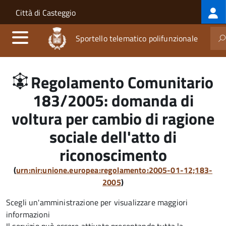
Log
Salta al contenuto principale
Skip to site navigation
Città di Casteggio
me
Sportello telematico polifunzionale
Regolamento Comunitario
183/2005: domanda di
voltura per cambio di ragione
sociale dell'atto di
riconoscimento
(
urn:nir:unione.europea:regolamento:2005-01-12;183-
2005
)
Scegli un'amministrazione per visualizzare maggiori
informazioni