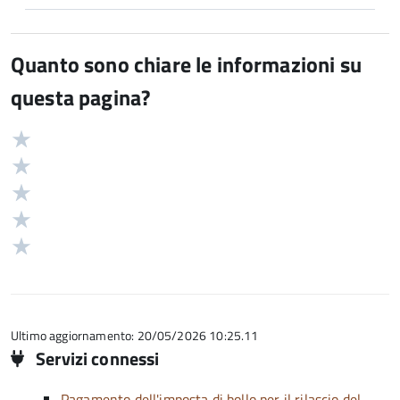
Quanto sono chiare le informazioni su
questa pagina?
Valuta
Valutazione
5
Valuta
stelle
4
Valuta
su
stelle
3
Valuta
5
su
stelle
2
Valuta
5
su
stelle
1
5
su
stelle
5
su
5
Ultimo aggiornamento: 20/05/2026 10:25.11
Servizi connessi
Pagamento dell'imposta di bollo per il rilascio del